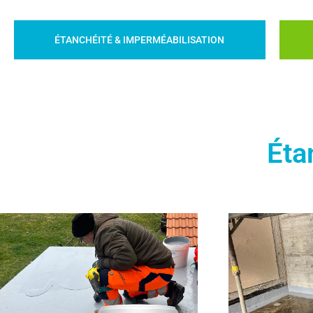
Sani
ÉTANCHÉITÉ & IMPERMÉABILISATION
Sous-co
des sup
DÉCOUVREZ 
Éta