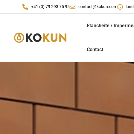
+41 (0) 79 293 75 95
contact@kokun.com
lund
Étanchéité / Imperméa
Contact