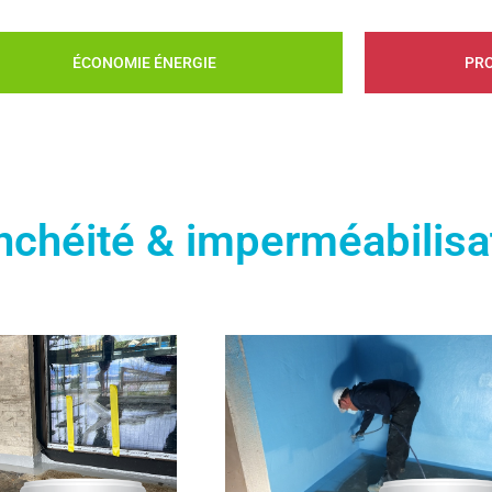
proof
ÉCONOMIE ÉNERGIE
PR
uche d’étanchéité sous carrelage
ports en milieu humide
LA GAMME ÉTANCHÉITÉ
CONTACTEZ-NOUS
nchéité & imperméabilisa